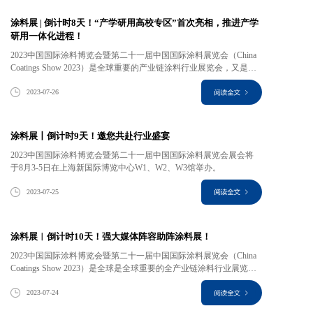
涂料展 | 倒计时8天！“产学研用高校专区”首次亮相，推进产学
研用一体化进程！
2023中国国际涂料博览会暨第二十一届中国国际涂料展览会（China
Coatings Show 2023）是全球重要的产业链涂料行业展览会，又是中
国及亚太地区久负盛名的涂料行业超级盛会。，8月3-5日，全球排名
2023-07-26
前50强的国内外知名涂料制造商将齐聚黄浦江畔，涂料上下游产业
链汇聚一堂，亮相上海新国际博览中心，展示涂料行业最新产品、
新技术、新趋势。
涂料展丨倒计时9天！邀您共赴行业盛宴
2023中国国际涂料博览会暨第二十一届中国国际涂料展览会展会将
于8月3-5日在上海新国际博览中心W1、W2、W3馆举办。
2023-07-25
涂料展︱倒计时10天！强大媒体阵容助阵涂料展！
2023中国国际涂料博览会暨第二十一届中国国际涂料展览会（China
Coatings Show 2023）是全球是全球重要的全产业链涂料行业展览
会，又是中国及亚太地区久负盛名的涂料行业超级盛会，8月3-5日，
2023-07-24
将在上海新国际博览中心W1、W2、W3馆拉开帷幕。