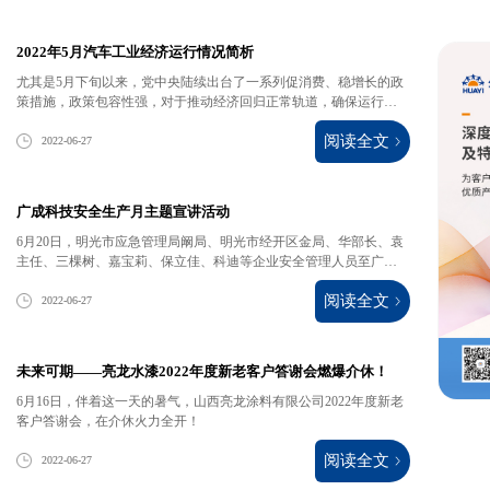
2022年5月汽车工业经济运行情况简析
尤其是5月下旬以来，党中央陆续出台了一系列促消费、稳增长的政
策措施，政策包容性强，对于推动经济回归正常轨道，确保运行在
合理区间，起到了良好的效果。
阅读全文
2022-06-27
广成科技安全生产月主题宣讲活动
6月20日，明光市应急管理局阚局、明光市经开区金局、华部长、袁
主任、三棵树、嘉宝莉、保立佳、科迪等企业安全管理人员至广成
科技开展安全培训及安全生产月主题宣传活动。
阅读全文
2022-06-27
未来可期——亮龙水漆2022年度新老客户答谢会燃爆介休！
6月16日，伴着这一天的暑气，山西亮龙涂料有限公司2022年度新老
客户答谢会，在介休火力全开！
阅读全文
2022-06-27