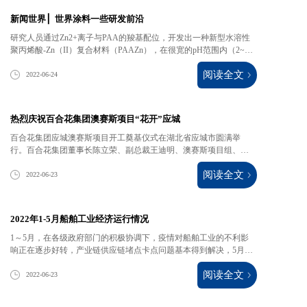
新闻世界 ▏世界涂料一些研发前沿
研究人员通过Zn2+离子与PAA的羧基配位，开发出一种新型水溶性
聚丙烯酸-Zn（II）复合材料（PAAZn），在很宽的pH范围内（2~11)
均表现出极高的水中稳定性。
阅读全文
2022-06-24
热烈庆祝百合花集团澳赛斯项目“花开”应城
百合花集团应城澳赛斯项目开工奠基仪式在湖北省应城市圆满举
行。百合花集团董事长陈立荣、副总裁王迪明、澳赛斯项目组、应
城市市长胡光怀等四套班子成员、四里棚街道及市直有关单位主要
阅读全文
负责人出席了奠基仪式。
2022-06-23
2022年1-5月船舶工业经济运行情况
1～5月，在各级政府部门的积极协调下，疫情对船舶工业的不利影
响正在逐步好转，产业链供应链堵点卡点问题基本得到解决，5月当
月造船完工量止跌回升。
阅读全文
2022-06-23