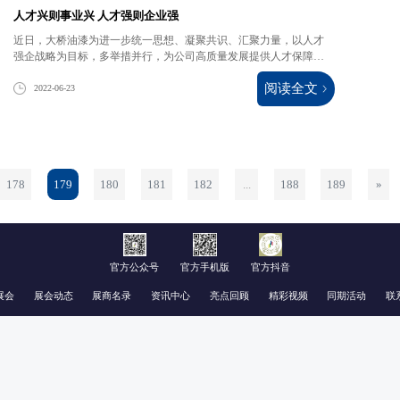
人才兴则事业兴 人才强则企业强
近日，大桥油漆为进一步统一思想、凝聚共识、汇聚力量，以人才
强企战略为目标，多举措并行，为公司高质量发展提供人才保障，
确保稳步推进公司战略及发展目标。
阅读全文
2022-06-23
178
179
180
181
182
...
188
189
»
官方公众号
官方手机版
官方抖音
云上参展
展会
展会动态
展商名录
资讯中心
亮点回顾
精彩视频
同期活动
联
涂料工业协会
承办方：北京涂博国际展览有限公司
上海
邮箱：cntubo@vip.163.com
|
网址：www.coatshow.cn