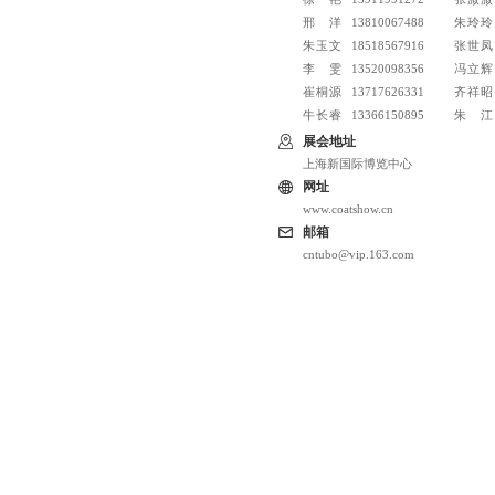
邢洋
13810067488
朱玲玲
朱玉文
18518567916
张世凤
李雯
13520098356
冯立辉
崔桐源
13717626331
齐祥昭
牛长睿
13366150895
朱江
展会地址
上海新国际博览中心
网址
www.coatshow.cn
邮箱
cntubo@vip.163.com