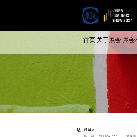
首页
关于展会
展会
联系人
徐艳
13911991272
张溦溦