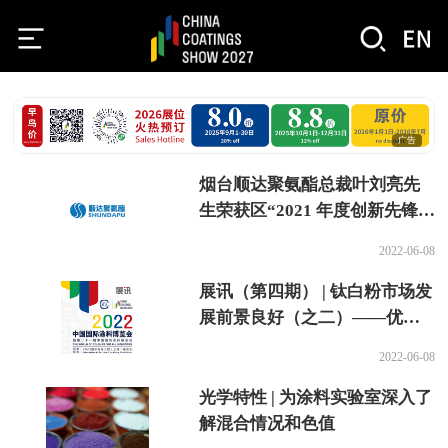
广告
烟台顺达聚氨酯总裁叶刘亮先
生荣获区“2021 年度创新先锋企
业家”称号
2022-06-08
展讯（第四期） | 钛白粉市场发
展前景良好（之二）——优秀
钛白粉配套企业巡礼(AD)
2022-06-08
光学特性 | 为涂料实验室深入了
解混合情况和色值