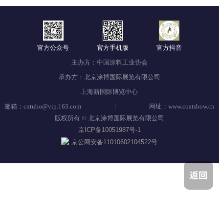
官方公众号
官方手机版
官方抖音
主办方：中国涂料工业协会
承办方：北京涂博国际展览有限公司
上海新国际博览中心
|
邮箱：cntubo@vip.163.com
网址：www.coatshow.cn
版权所有 © 北京涂博国际展览有限公司
京ICP备10051987号-1
京公网安备11010602104522号