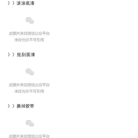
》》滚涂底漆
》》批刮面漆
》》撕掉
胶带