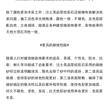
除了颜色更加丰富之外，洁士美晶莹炫彩石还能够有效解决色
差问题，施工后
色泽
光艳饱满，颜色一致，不褪色
。且色彩搭
配自然，立体感强，能满足各种建筑物装饰要求，装饰效果同
天然大理石浑然一致。
#更高的耐候性能#
随着人们对建筑物装饰要求的提高，美观、个性化、防水、抗
裂、耐久等功能成了必备要求。洁士美晶莹炫彩石采用的煅烧
砂经过前道
弱酸清洗
，预先去除了砂中钙的成份，第二道
高温
煅烧
，使得彩砂的保色性能更好，第三道
表面附釉
，确保了煅
烧砂稳定的吸水性以及抗紫外线等性能，使得
色彩更加稳固
，
经久不褪色、变色、发花
，比天然彩砂使用寿命更长，色彩更
丰富。