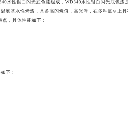
340水性银白闪光底色漆组成，WD340水性银白闪光底色
的高温氨基水性烤漆，具备高闪烁值，高光泽，在多种底材上
特点，具体性能如下：
果如下：