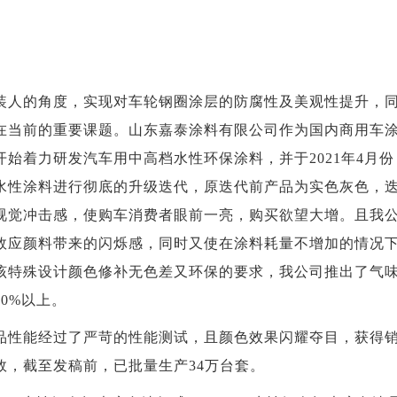
装人的角度，实现对车轮钢圈涂层的防腐性及美观性提升，
在当前的重要课题。山东嘉泰涂料有限公司作为国内商用车
始着力研发汽车用中高档水性环保涂料，并于2021年4月
水性涂料进行彻底的升级迭代，原迭代前产品为实色灰色，
视觉冲击感，使购车消费者眼前一亮，购买欲望大增。且我
效应颜料带来的闪烁感，同时又使在涂料耗量不增加的情况
该特殊设计颜色修补无色差又环保的要求，我公司推出了气
0%以上。
品性能经过了严苛的性能测试，且颜色效果闪耀夺目，获得
效，截至发稿前，已批量生产34万台套。