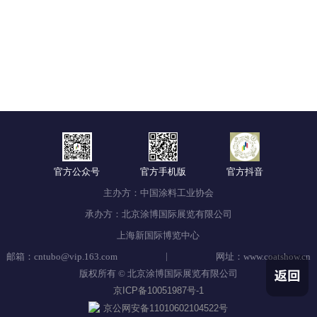
官方公众号
官方手机版
官方抖音
主办方：中国涂料工业协会
承办方：北京涂博国际展览有限公司
上海新国际博览中心
|
邮箱：cntubo@vip.163.com
网址：www.coatshow.cn
版权所有 © 北京涂博国际展览有限公司
京ICP备10051987号-1
京公网安备11010602104522号