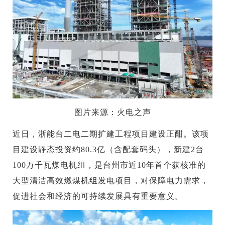
图片来源：火电之声
近日，浙能台二电二期扩建工程项目建设正酣。该项
目建设静态投资约80.3亿（含配套码头），新建2台
100万千瓦煤电机组，是台州市近10年首个获核准的
大型清洁高效燃煤机组发电项目，对保障电力需求，
促进社会和经济的可持续发展具有重要意义。