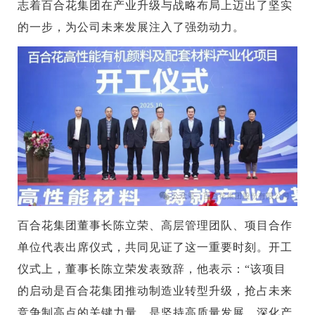
志着百合花集团在产业升级与战略布局上迈出了坚实
的一步，为公司未来发展注入了强劲动力。
百合花集团董事长陈立荣、高层管理团队、项目合作
单位代表出席仪式，共同见证了这一重要时刻。开工
仪式上，董事长陈立荣发表致辞，他表示：“该项目
的启动是百合花集团推动制造业转型升级，抢占未来
竞争制高点的关键力量，是坚持高质量发展、深化产