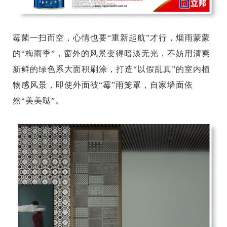
霉菌一扫而空，心情也要“重新起航”才行，烟雨蒙蒙
的“梅雨季”，窗外的风景变得暗淡无光，不妨用清爽
新鲜的绿色系大面积刷涂，打造“以假乱真”的室内植
物感风景，即使外面被“霉”雨笼罩，自家墙面依
然“美美哒”。