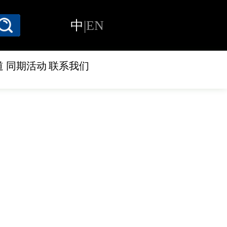
中
|
EN
道
同期活动
联系我们