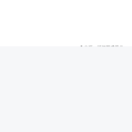
▍来源：浙江万盛股份
关于
主办方：中国
版权所有 © 北京涂博国际展览有限公司