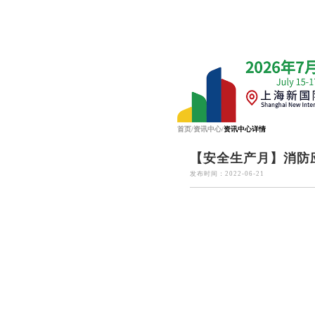
首页
/
资讯中心
/
资讯中心详情
【安全生产月】消防
发布时间：2022-06-21