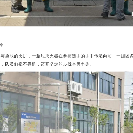
操
勇敢的比拼，一瓶瓶灭火器在参赛选手的手中传递向前，一团团炙
火，队员们毫不畏惧，迈开坚定的步伐奋勇争先。