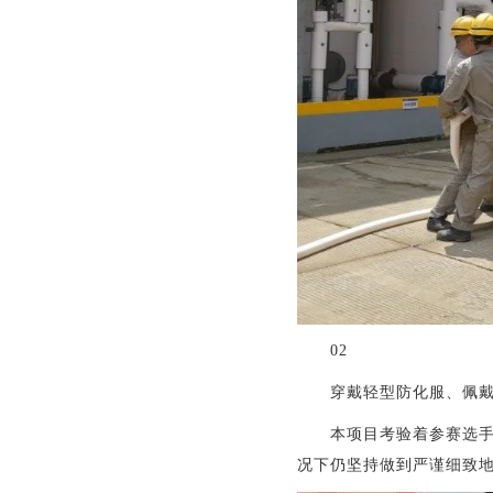
02
穿戴轻型防化服、佩戴
本项目考验着参赛选手对
况下仍坚持做到严谨细致