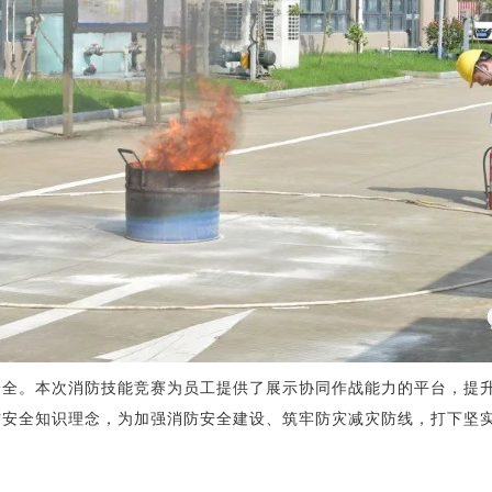
。本次消防技能竞赛为员工提供了展示协同作战能力的平台，提升
防安全知识理念，为加强消防安全建设、筑牢防灾减灾防线，打下坚