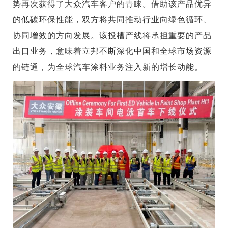
势再次获得了大众汽车客户的青睐。借助该产品优异
的低碳环保性能，双方将共同推动行业向绿色循环、
协同增效的方向发展。该投槽产线将承担重要的产品
出口业务，意味着立邦不断深化中国和全球市场资源
的链通，为全球汽车涂料业务注入新的增长动能。