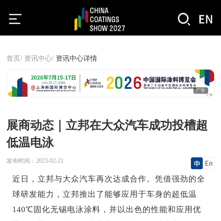
首页/
资讯中心/
资讯中心详情
广告
展商动态｜立邦在大众汽车成功投槽超
低温电泳
发布时间：
2023-02-21
近日，立邦与大众汽车再次达成合作。凭借强劲的全
球研发能力，立邦推出了能够应用于车身的超低温
140℃固化无锡电泳涂料，并以出色的性能和应用优