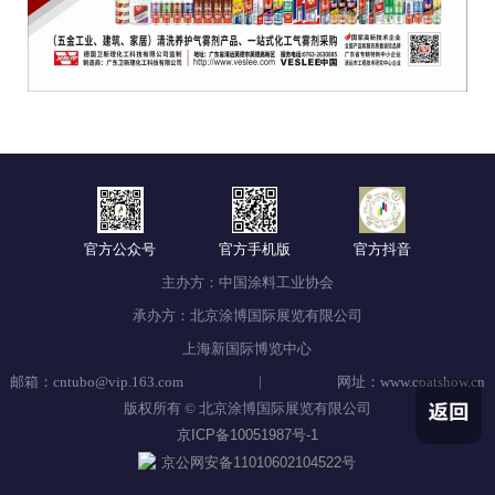
官方公众号
官方手机版
官方抖音
主办方：中国涂料工业协会
承办方：北京涂博国际展览有限公司
上海新国际博览中心
|
邮箱：cntubo@vip.163.com
网址：www.coatshow.cn
版权所有 © 北京涂博国际展览有限公司
京ICP备10051987号-1
京公网安备11010602104522号