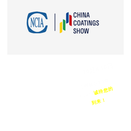
10月8-10日
三
棵
树
在
E
3
馆
E
2
0
7
诚
待
您
的
到
来
0
！